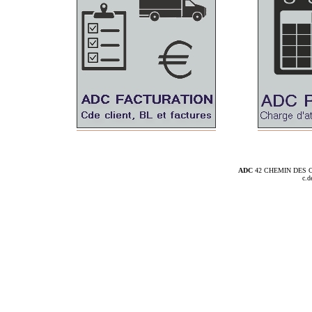
ADC
42 CHEMIN DES CO
c.d
Progiciel de creation de devis pour la mécanique et la tolerie, pour les technologies de tournage, decoupe, debit, decoupe, fraisage, percage, cisaillage, rectification, electro erosion,soudure, laser, jet d' eau, usinage mecanique GPAO, gestion de production,planning, plannification,facturatio
GPAO batiment, ERP batiment,GPAO BTP,ERP BTP,Plomberie,electricite,plaquiste,maçonnerie,pl